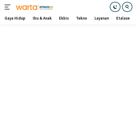
Gaya Hidup
Ibu & Anak
Ekbis
Tekno
Layanan
Etalase
Langsung
ke
konten