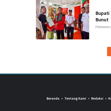
Bupati 
Bunut
Pelalawan
Beranda
Tentang Kami
Redaksi
K