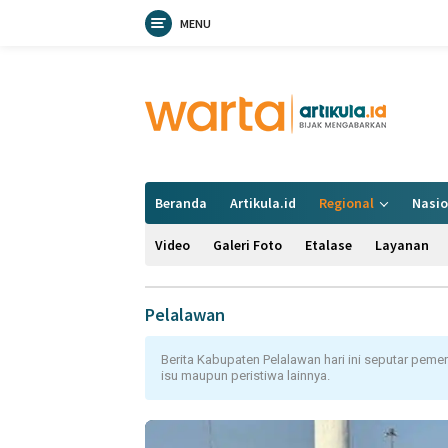
MENU
Langsung
ke
konten
Beranda
Artikula.id
Regional
Nasio
Video
Galeri Foto
Etalase
Layanan
Pelalawan
Berita Kabupaten Pelalawan hari ini seputar pemer
isu maupun peristiwa lainnya.