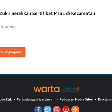
Zukri Serahkan Sertifikat PTSL di Kecamatan
|
9 Juli 2022
Selengkapnya
ode Etik
Perlindungan Wartawan
Pedoman Media Siber
Disclaim