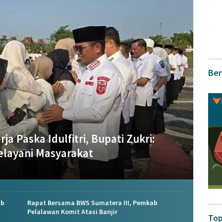
Ber
a Paska Idulfitri, Bupati Zukri:
layani Masyarakat
ab
Rapat Bersama BWS Sumatera III, Pemkab
Pelalawan Komit Atasi Banjir
Top