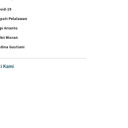
vid-19
pati Pelalawan
pi Arianto
kri Misran
dina Gustiani
ti Kami