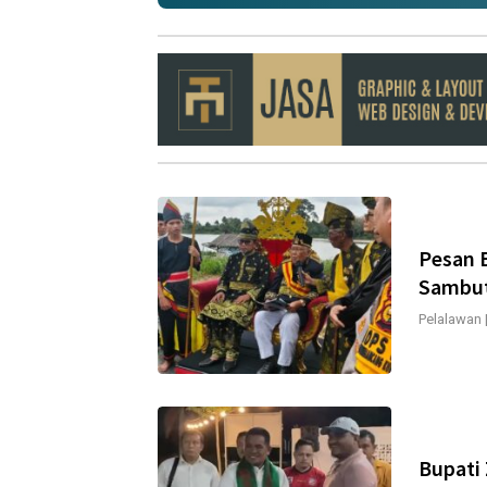
Pesan 
Sambu
Pelalawan
Bupati 