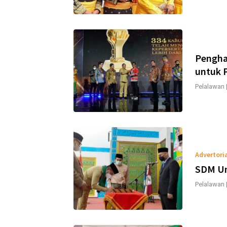
Pengha
untuk 
Pelalawan
Advertori
SDM Un
Pelalawan