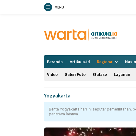
MENU
Langsung
ke
konten
Beranda
Artikula.id
Regional
Nasio
Video
Galeri Foto
Etalase
Layanan
Yogyakarta
Berita Yogyakarta hari ini seputar pemerintahan, 
peristiwa lainnya.