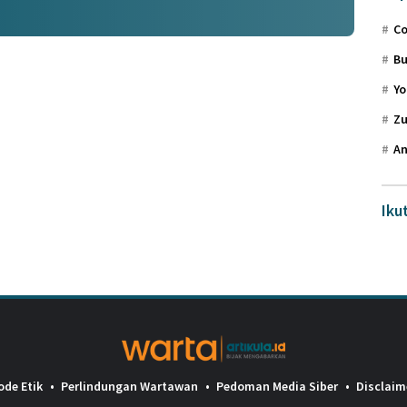
Co
Bu
Yo
Zu
An
Iku
ode Etik
Perlindungan Wartawan
Pedoman Media Siber
Disclaim