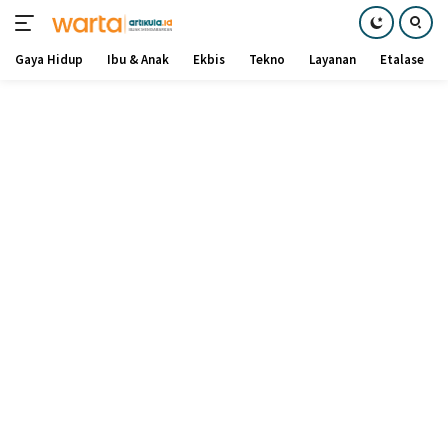
Gaya Hidup
Ibu & Anak
Ekbis
Tekno
Layanan
Etalase
Langsung
ke
konten