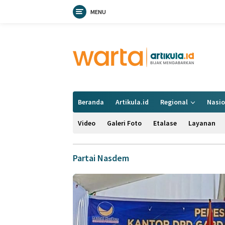
MENU
Langsung
ke
konten
Beranda
Artikula.id
Regional
Nasio
Video
Galeri Foto
Etalase
Layanan
Partai Nasdem