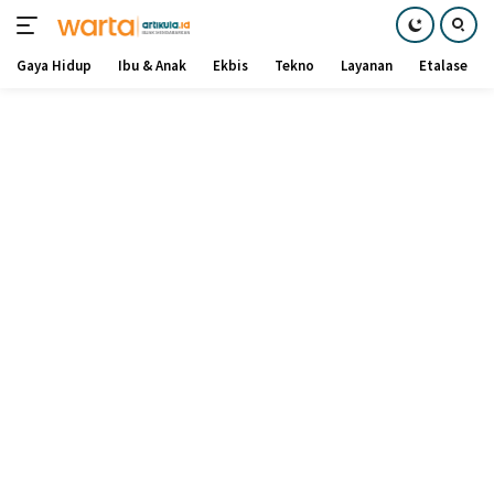
Gaya Hidup
Ibu & Anak
Ekbis
Tekno
Layanan
Etalase
Langsung
ke
konten