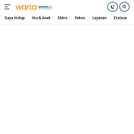
Gaya Hidup
Ibu & Anak
Ekbis
Tekno
Layanan
Etalase
Langsung
ke
konten