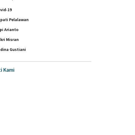
vid-19
pati Pelalawan
pi Arianto
kri Misran
dina Gustiani
ti Kami