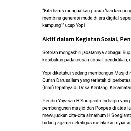
“Kita harus menguatkan posisi ‘kiai kampung
membina generasi muda di era digital seperti
kampung’,” ucap Yopi.
Aktif dalam Kegiatan Sosial, P
Setelah mengakhiri jabatannya sebagai Bupa
kesibukan pada urusan sosial, pendidikan,
Yopi diketahui sedang membangun Masjid H
Qur’an Darusallam yang terletak di perbatasa
(Inhil) tepatnya di Desa Keritang, Kecamat
Pendiri Yayasan H Soegianto Indragiri yang
pembangunan masjid dan Ponpes di atas laha
mewujudkan cita-cita almarhum H Soegianto
bidang agama sekaligus melakukan syiar a