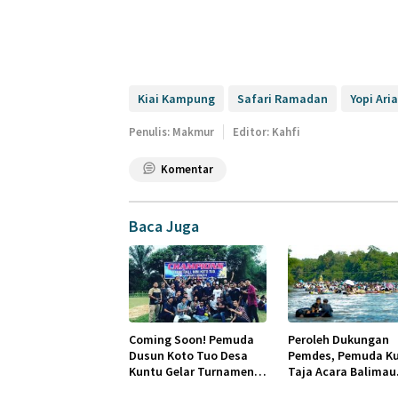
Kiai Kampung
Safari Ramadan
Yopi Ari
Penulis: Makmur
Editor: Kahfi
Komentar
Baca Juga
Coming Soon! Pemuda
Peroleh Dukungan
Dusun Koto Tuo Desa
Pemdes, Pemuda K
Kuntu Gelar Turnamen
Taja Acara Balimau
Sebrada
Lebih Meriah