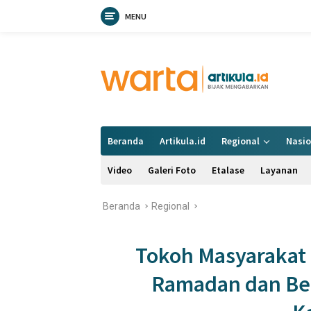
MENU
Langsung
ke
konten
Beranda
Artikula.id
Regional
Nasio
Video
Galeri Foto
Etalase
Layanan
Beranda
Regional
Tokoh Masyarakat R
Ramadan dan Ber