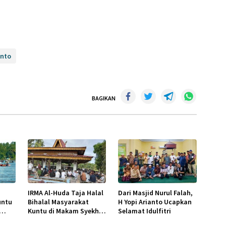
anto
BAGIKAN
IRMA Al-Huda Taja Halal
Dari Masjid Nurul Falah,
untu
Bihalal Masyarakat
H Yopi Arianto Ucapkan
Kuntu di Makam Syekh
Selamat Idulfitri
Burhanuddin