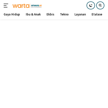
Gaya Hidup
Ibu & Anak
Ekbis
Tekno
Layanan
Etalase
Langsung
ke
konten