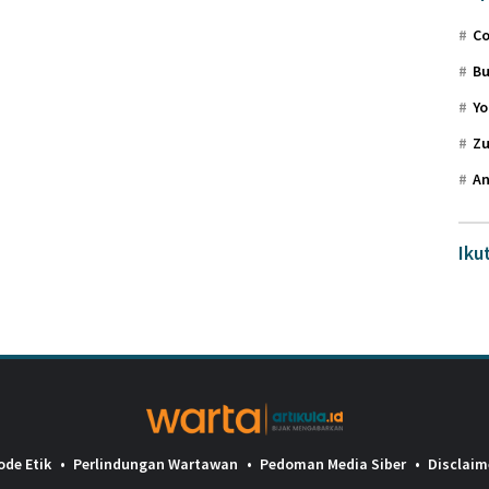
Co
Bu
Yo
Zu
An
Iku
ode Etik
Perlindungan Wartawan
Pedoman Media Siber
Disclaim