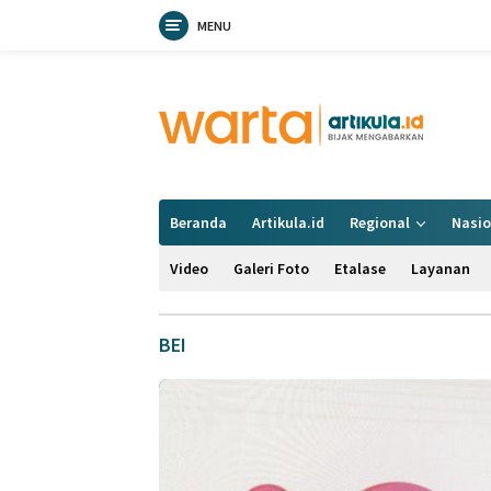
MENU
Langsung
ke
konten
Beranda
Artikula.id
Regional
Nasio
Video
Galeri Foto
Etalase
Layanan
BEI