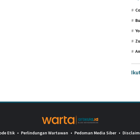
Co
Bu
Yo
Zu
An
Iku
ode Etik
Perlindungan Wartawan
Pedoman Media Siber
Disclaim