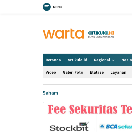
MENU
Langsung
ke
konten
Beranda
Artikula.id
Regional
Nasio
Video
Galeri Foto
Etalase
Layanan
Saham