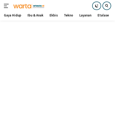
Gaya Hidup
Ibu & Anak
Ekbis
Tekno
Layanan
Etalase
Langsung
ke
konten