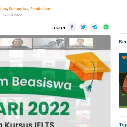
line
,
Komunitas
,
Pendidikan
17 Juli 2022
BAGIKAN
Ber
Top