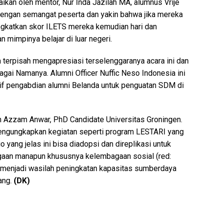
aikan oleh mentor, Nur Inda Jazilah MA, alumnus Vrije
dengan semangat peserta dan yakin bahwa jika mereka
ingkatkan skor ILETS mereka kemudian hari dan
impinya belajar di luar negeri.
a terpisah mengapresiasi terselenggaranya acara ini dan
ebagai Namanya. Alumni Officer Nuffic Neso Indonesia ini
if pengabdian alumni Belanda untuk penguatan SDM di
h Azzam Anwar, PhD Candidate Universitas Groningen.
engungkapkan kegiatan seperti program LESTARI yang
o yang jelas ini bisa diadopsi dan direplikasi untuk
gaan manapun khususnya kelembagaan sosial (red:
menjadi wasilah peningkatan kapasitas sumberdaya
ang.
(DK)