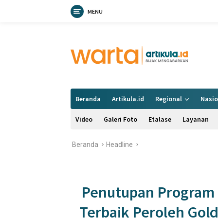
MENU
Langsung
ke
konten
Beranda
Artikula.id
Regional
Nasio
Video
Galeri Foto
Etalase
Layanan
Beranda
Headline
Penutupan Program B
Terbaik Peroleh Golde