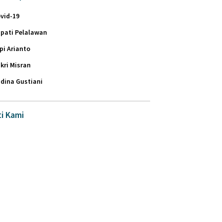
vid-19
pati Pelalawan
pi Arianto
kri Misran
dina Gustiani
ti Kami