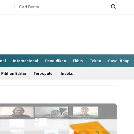
nal
Internasional
Pendidikan
Ekbis
Tekno
Gaya Hidup
Pilihan Editor
Terpopuler
Indeks