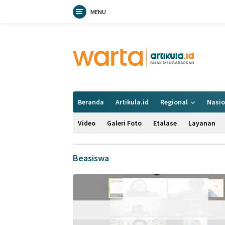
MENU
Langsung
ke
konten
Beranda
Artikula.id
Regional
Nasio
Video
Galeri Foto
Etalase
Layanan
Beasiswa