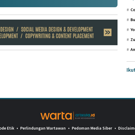
Co
Bu
Yo
Zu
An
Iku
ode Etik
Perlindungan Wartawan
Pedoman Media Siber
Disclaim