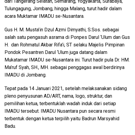
dari Tangerang Selatan, Semarang, Yogyakarta, Surabaya,
Tulungagung, Jombang, hingga Malang, turut hadir dalam
acara Muktamar IMADU se-Nusantara.
Gus H. M. Musta’in Dzul Azmi Dimyathi, S.Sos. sebagai
salah satu pengasuh asrama di Ponpes Darul ‘Ulum dan Gus
H. dan Rohmatul Akbar Rifa’i, ST selaku Majelis Pimpinan
Pondok Pesantren Darul ‘Ulum juga datang dalam
Mukatamar IMADU se-Nusantara ini. Turut hadir pula Dr. HM.
Ma’ruf Syah, SH., MH. sebagai penggagas awal berdirinya
IMADU di Jombang.
Tepat pada 14 Januari 2021, setelah melaksanakan sidang
pleno penyusunan AD/ART, nama, logo, struktur, dan
pemilihan ketua, terbentuklah wadah induk dari setiap
IMADU tersebut. IMADU Nusantara pun secara resmi
terbentuk dengan ketua terpilih yaitu Badrun Marsyahid
Badu.