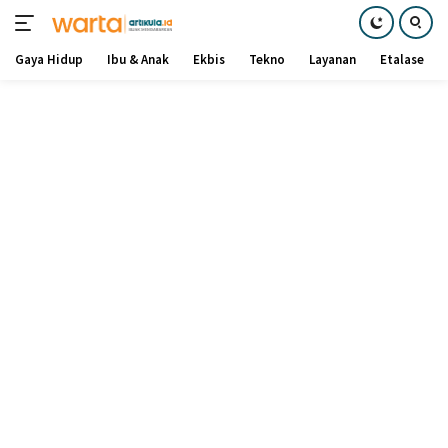
Gaya Hidup
Ibu & Anak
Ekbis
Tekno
Layanan
Etalase
Langsung
ke
konten