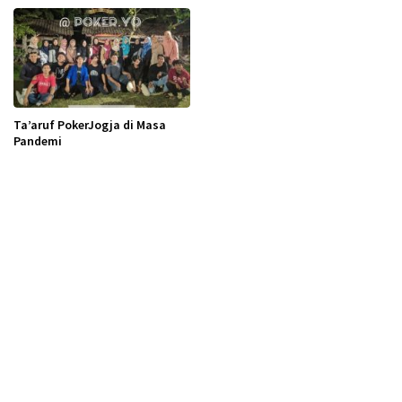
Merongsok
Ta’aruf PokerJogja di Masa
Pandemi