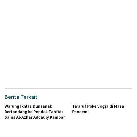
Berita Terkait
Warung Ikhlas Dunsanak
Ta’aruf PokerJogja di Masa
Bertandang ke Pondok Tahfidz
Pandemi
Sains Al-Azhar Addauly Kampar