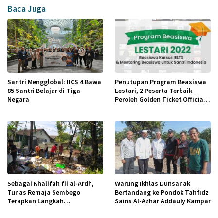
Baca Juga
Santri Mengglobal: IICS 4 Bawa
Penutupan Program Beasiswa
85 Santri Belajar di Tiga
Lestari, 2 Peserta Terbaik
Negara
Peroleh Golden Ticket Official
IELTS Test
Sebagai Khalifah fii al-Ardh,
Warung Ikhlas Dunsanak
Tunas Remaja Sembego
Bertandang ke Pondok Tahfidz
Terapkan Langkah
Sains Al-Azhar Addauly Kampar
Pembebasan Melalui Kegiatan