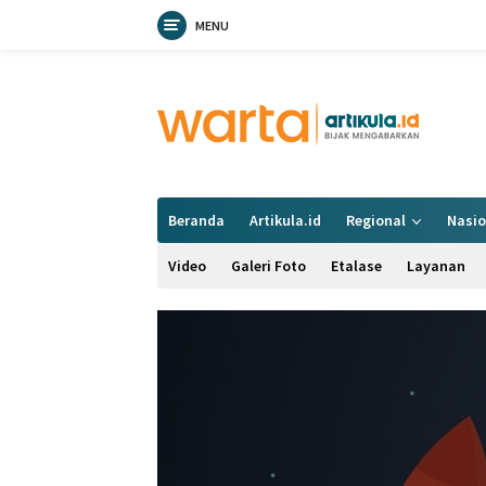
MENU
Langsung
ke
konten
Beranda
Artikula.id
Regional
Nasio
Video
Galeri Foto
Etalase
Layanan