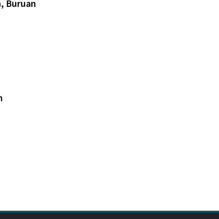
a, Buruan
n